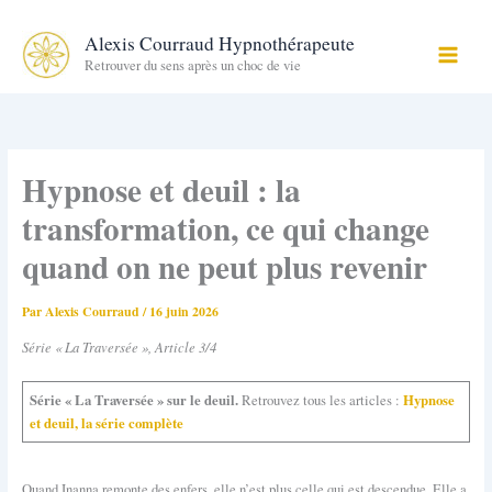
Aller
au
Alexis Courraud Hypnothérapeute
contenu
Retrouver du sens après un choc de vie
Hypnose et deuil : la
transformation, ce qui change
quand on ne peut plus revenir
Par
Alexis Courraud
/
16 juin 2026
Série « La Traversée », Article 3/4
Série « La Traversée » sur le deuil.
Hypnose
Retrouvez tous les articles :
et deuil, la série complète
Quand Inanna remonte des enfers, elle n’est plus celle qui est descendue. Elle a