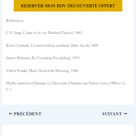
RESERVER MON RDV DECOUVERTE OFFERT
Références
C.G. Jung, L’âme et la vie, Buchet/Chastel, 1963.
Boris Cyrulnik, Un merveilleux malheur, Odile Jacob, 1999.
James Hillman, Re-Visioning Psychology, 1975.
Viktor Frankl, Man’s Search for Meaning, 1946.
Mythe sumérien d’Inanna, La Descente d’Inanna aux Enfers (circa 1900 av. J.-
C.).
PRÉCÉDENT
SUIVANT