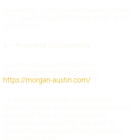
HawkHost – https://www.hawkhost.com
710 Tower St South PO Box 50081 N1M
2R0 Canada
3 – Propriété intellectuelle
Le site a été co-créé lors d’un
accompagnement proposé par
https://morgan-austin.com/
.
La structure générale ainsi que les
logiciels, textes, images animées ou non,
son savoir-faire et tous les autres
éléments composant le site sont la
propriété exclusive de Alexis Courraud
Hypnothérapeute.