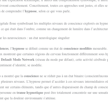
vivront concrètement. Concrètement, toutes ces approches sont justes, et elles s
hypnose
s de comprendre l’
, selon ce qui vous parle.
 ce qui était dans l’ombre, comme un changement de lumière dans l’architectur
r les neurosciences : un état neurologique singulier
iences
hypnose
conscience modifiée
, l’
se définit comme un état de
mesurable. 
ux montrent que certaines régions du cerveau fonctionnent différemment sous h
Default Mode Network
e
(réseau du mode par défaut), cette activité cérébrale
entiment d’identité, se modifie.
conscience
 a montré que la
ne se réduit pas à un état binaire (conscient/incons
 plusieurs niveaux. L’hypnose permet d’accéder à ces niveaux intermédiaires où 
ent sur certains éléments, tandis que d’autres disparaissent du champ de consci
transe hypnotique
 personne en
peut être totalement concentrée sur une sensati
int que la douleur environnante s’atténue.