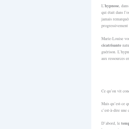
hypnose
L’
, dan
qui était dans l
jamais remarqués
progressivement t
Marie-Louise von
cicatrisante
natu
guérison. L’hypno
aux ressources e
Ce qu’on vit conc
Mais qu’est-ce q
c’est-à-dire une 
tem
D’abord, le