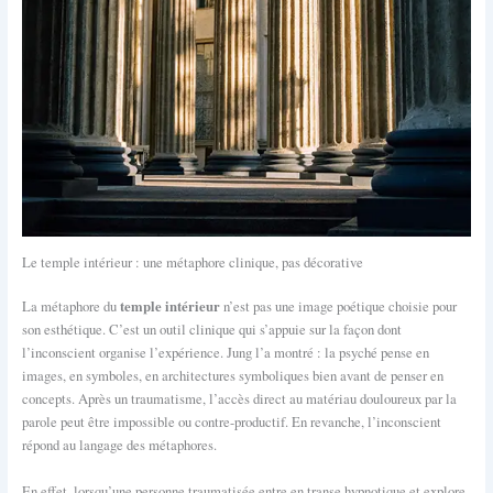
Le temple intérieur : une métaphore clinique, pas décorative
temple intérieur
La métaphore du
n’est pas une image poétique choisie pour
son esthétique. C’est un outil clinique qui s’appuie sur la façon dont
l’inconscient organise l’expérience. Jung l’a montré : la psyché pense en
images, en symboles, en architectures symboliques bien avant de penser en
concepts. Après un traumatisme, l’accès direct au matériau douloureux par la
parole peut être impossible ou contre-productif. En revanche, l’inconscient
répond au langage des métaphores.
En effet, lorsqu’une personne traumatisée entre en transe hypnotique et explore