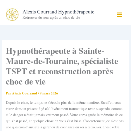
Aller
au
Alexis Courraud Hypnothérapeute
contenu
Retrouver du sens après un choc de vie
Hypnothérapeute à Sainte-
Maure-de-Touraine, spécialiste
TSPT et reconstruction après
choc de vie
Par
Alexis Courraud
/
8 mars 2026
Depuis le choc, le temps ne s’écoule plus de la même manière. En effet, vous
vivez dans un présent figé où l’événement traumatique reste suspendu, comme
si le danger n’était jamais vraiment passé. Votre corps garde la mémoire de ce
qui s’est passé, et quelque chose en vous s’est brisé. Concrètement, ce n’est pas
une question d’anxiété à gérer ou de confiance en soi à retrouver. C’est votre