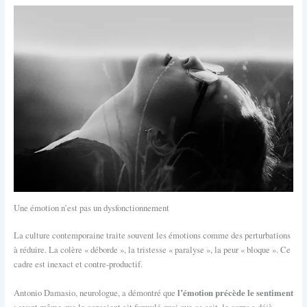
Une émotion n’est pas un dysfonctionnement
La culture contemporaine traite souvent les émotions comme des perturbations
à réduire. La colère « déborde », la tristesse « paralyse », la peur « bloque ». Ce
cadre est inexact et contre-productif.
l’émotion précède le sentiment
Antonio Damasio, neurologue, a démontré que