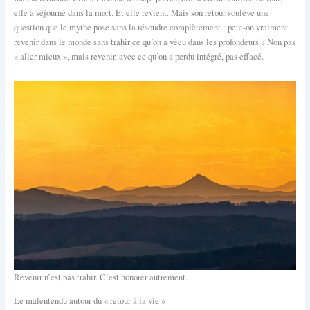
elle a séjourné dans la mort. Et elle revient. Mais son retour soulève une
question que le mythe pose sans la résoudre complètement : peut-on vraiment
revenir dans le monde sans trahir ce qu’on a vécu dans les profondeurs ? Non pas
« aller mieux », mais revenir, avec ce qu’on a perdu intégré, pas effacé.
Revenir n’est pas trahir. C’est honorer autrement.
Le malentendu autour du « retour à la vie »