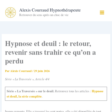
Aller
au
Alexis Courraud Hypnothérapeute
contenu
Retrouver du sens après un choc de vie
Hypnose et deuil : le retour,
revenir sans trahir ce qu’on a
perdu
Par
Alexis Courraud
/
29 juin 2026
Série « La Traversée », Article 4/4
Série « La Traversée » sur le deuil.
Hypnose
Retrouvez tous les articles :
et deuil, la série complète
.
Inanna remonte. Elle a traversé les sept portes, elle a été dépouillée de tout,