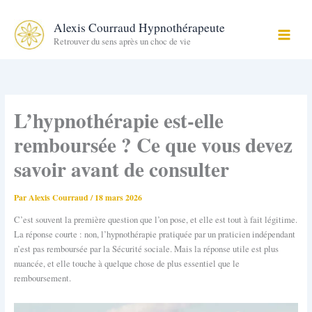
Aller
au
Alexis Courraud Hypnothérapeute
contenu
Retrouver du sens après un choc de vie
L’hypnothérapie est-elle
remboursée ? Ce que vous devez
savoir avant de consulter
Par
Alexis Courraud
/
18 mars 2026
C’est souvent la première question que l’on pose, et elle est tout à fait légitime.
La réponse courte : non, l’hypnothérapie pratiquée par un praticien indépendant
n’est pas remboursée par la Sécurité sociale. Mais la réponse utile est plus
nuancée, et elle touche à quelque chose de plus essentiel que le
remboursement.